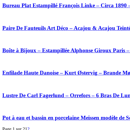
Bureau Plat Estampillé François Linke – Circa 1890 
Paire De Fauteuils Art Déco – Acajou & Acajou Teint
Boîte à Bijoux – Estampillée Alphonse Giroux Paris 
Enfilade Haute Danoise – Kurt Østervig – Brande Mø
Lustre De Carl Fagerlund – Orrefors – 6 Bras De Lum
Pot à eau et bassin en porcelaine Meissen modèle de S
Page 1 sur 2
1
2