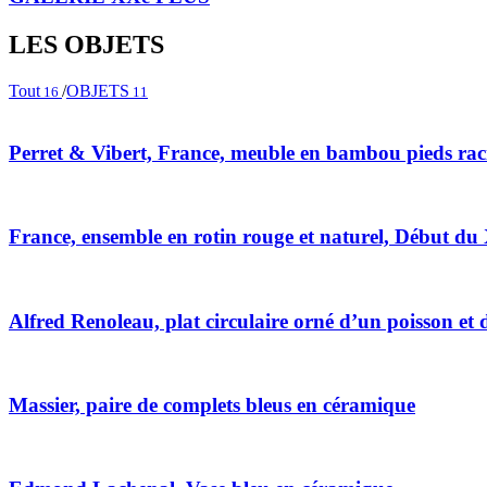
LES OBJETS
Tout
/
OBJETS
16
11
Perret & Vibert, France, meuble en bambou pieds raci
France, ensemble en rotin rouge et naturel, Début du
Alfred Renoleau, plat circulaire orné d’un poisson et 
Massier, paire de complets bleus en céramique