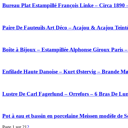
Bureau Plat Estampillé François Linke – Circa 1890 
Paire De Fauteuils Art Déco – Acajou & Acajou Teint
Boîte à Bijoux – Estampillée Alphonse Giroux Paris 
Enfilade Haute Danoise – Kurt Østervig – Brande Mø
Lustre De Carl Fagerlund – Orrefors – 6 Bras De Lum
Pot à eau et bassin en porcelaine Meissen modèle de S
Page 1 sur 2
1
2