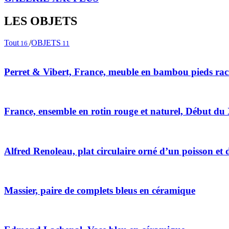
LES OBJETS
Tout
/
OBJETS
16
11
Perret & Vibert, France, meuble en bambou pieds raci
France, ensemble en rotin rouge et naturel, Début du
Alfred Renoleau, plat circulaire orné d’un poisson et 
Massier, paire de complets bleus en céramique